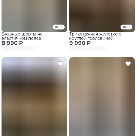
Вязаные шорты на
Трикотажная жилетка с
эластичном поясе
круглой горловиной
8 990 ₽
9 990 ₽