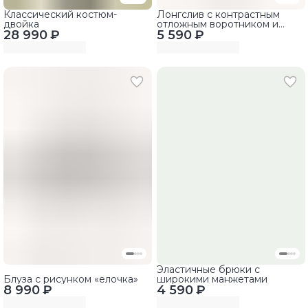
Классический костюм-
Лонгслив с контрастным
двойка
отложным воротником и
28 990 ₽
5 590 ₽
длинными рукавами
Эластичные брюки с
Блуза с рисунком «елочка»
широкими манжетами
8 990 ₽
4 590 ₽