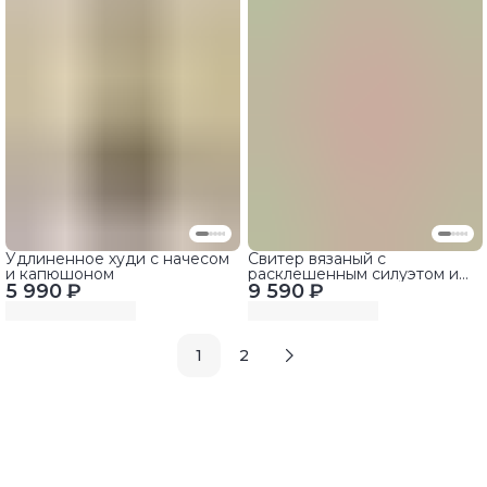
Удлиненное худи с начесом
Свитер вязаный с
и капюшоном
расклешенным силуэтом и
5 990 ₽
9 590 ₽
пуговицами
1
2