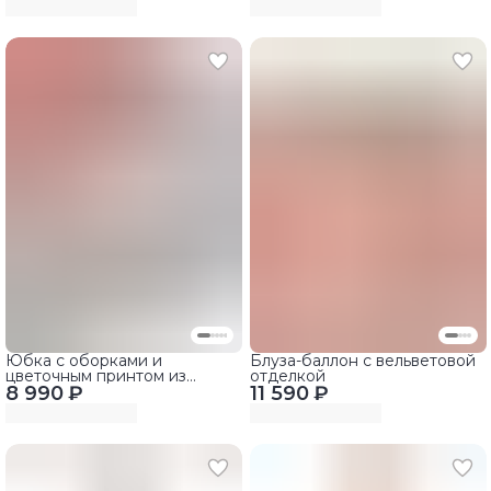
Юбка с оборками и
Блуза-баллон с вельветовой
цветочным принтом из
отделкой
8 990 ₽
вельвета
11 590 ₽