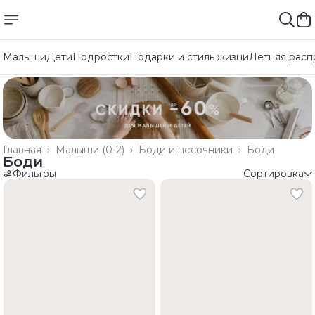
Малыши
Дети
Подростки
Подарки и стиль жизни
Летняя расп
Главная
›
Малыши (0-2)
›
Боди и песочники
›
Боди
Боди
Фильтры
Сортировка