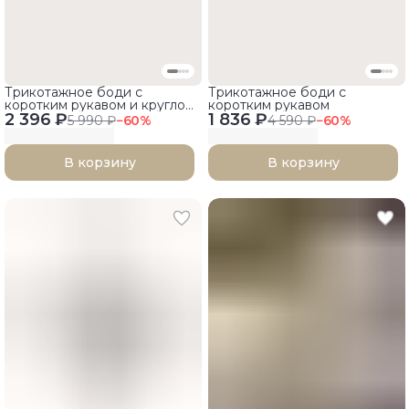
Трикотажное боди с
Трикотажное боди с
коротким рукавом и круглой
коротким рукавом
2 396 ₽
горловиной
1 836 ₽
5 990 ₽
−
60
%
4 590 ₽
−
60
%
В корзину
В корзину