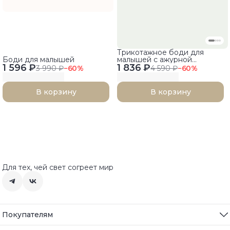
Трикотажное боди для
Боди для малышей
малышей с ажурной
1 596 ₽
1 836 ₽
горловиной
3 990 ₽
−
60
%
4 590 ₽
−
60
%
В корзину
В корзину
Для тех, чей свет согреет мир
Покупателям
Все товары