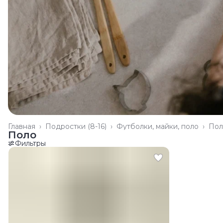
Главная
›
Подростки (8-16)
›
Футболки, майки, поло
›
Пол
Поло
Фильтры