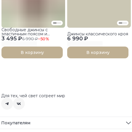
Свободные джинсы с
эластичным поясом и
Джинсы классического кроя
3 495 ₽
накладными карманами
6 990 ₽
6 990 ₽
−
50
%
В корзину
В корзину
Для тех, чей свет согреет мир
Покупателям
Все товары