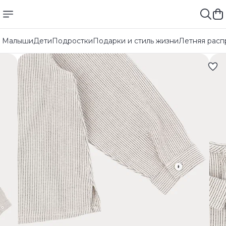
Малыши
Дети
Подростки
Подарки и стиль жизни
Летняя расп