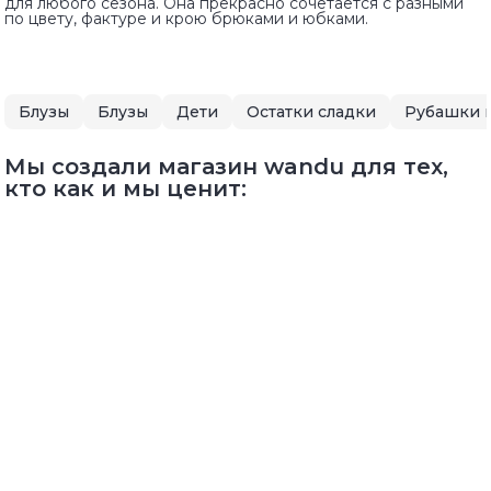
для любого сезона. Она прекрасно сочетается с разными
по цвету, фактуре и крою брюками и юбками.
Блузы
Блузы
Дети
Остатки сладки
Рубашки и
Мы создали магазин wandu для тех,
кто как и мы ценит: