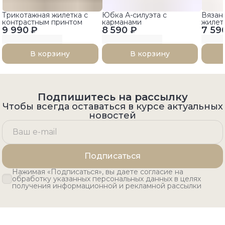
Трикотажная жилетка с
Юбка А-силуэта с
Вязан
контрастным принтом
карманами
жилет
9 990 ₽
8 590 ₽
7 59
вырез
В корзину
В корзину
Подпишитесь на рассылку
Чтобы всегда оставаться в курсе актуальных
новостей
Подписаться
Нажимая «Подписаться», вы даете согласие на
обработку указанных персональных данных в целях
получения информационной и рекламной рассылки