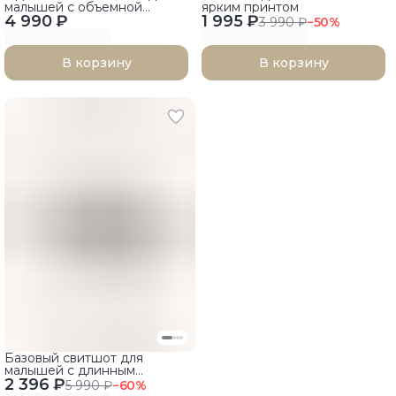
малышей с объемной
ярким принтом
4 990 ₽
аппликацией
1 995 ₽
3 990 ₽
−
50
%
В корзину
В корзину
Базовый свитшот для
малышей с длинным
2 396 ₽
рукавом
5 990 ₽
−
60
%