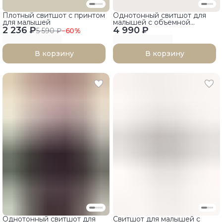
Плотный свитшот с принтом
Однотонный свитшот для
для малышей
малышей с объемной
2 236 ₽
4 990 ₽
аппликацией
5 590 ₽
−
60
%
В корзину
В корзину
Однотонный свитшот для
Свитшот для малышей с