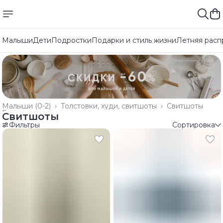
Малыши
Дети
Подростки
Подарки и стиль жизни
Летняя расп
Малыши (0-2)
›
Толстовки, худи, свитшоты
›
Свитшоты
Главная
›
Свитшоты
Фильтры
Сортировка