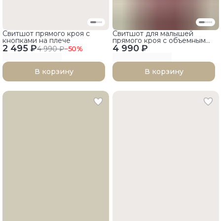
Свитшот прямого кроя с
Свитшот для малышей
кнопками на плече
прямого кроя с объемным
2 495 ₽
4 990 ₽
принтом
4 990 ₽
−
50
%
В корзину
В корзину