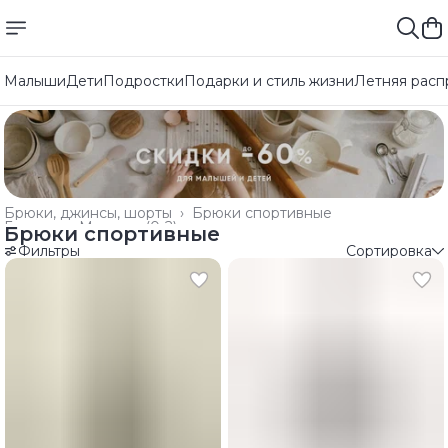
Малыши
Дети
Подростки
Подарки и стиль жизни
Летняя расп
Брюки, джинсы, шорты
›
Брюки спортивные
Главная
›
Малыши (0-2)
›
Брюки спортивные
Фильтры
Сортировка