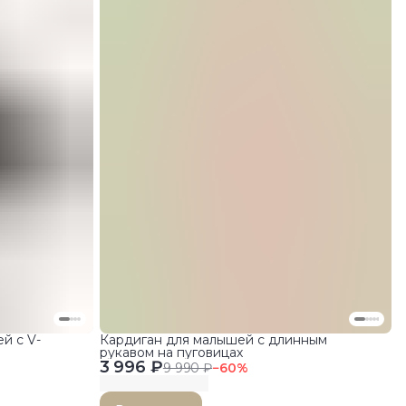
й с V-
Кардиган для малышей с длинным
рукавом на пуговицах
3 996 ₽
9 990 ₽
−
60
%