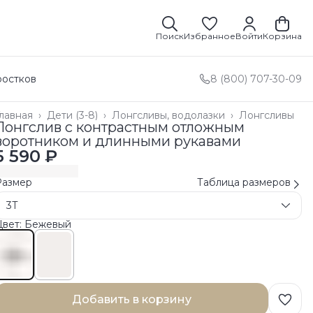
Поиск
Избранное
Войти
Корзина
ростков
8 (800) 707-30-09
лавная
›
Дети (3-8)
›
Лонгсливы, водолазки
›
Лонгсливы
Лонгслив с контрастным отложным
воротником и длинными рукавами
5 590 ₽
Размер
Таблица размеров
3T
Цвет: Бежевый
Добавить в корзину