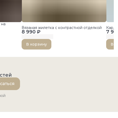
 на
Вязаная жилетка с контрастной отделкой
Карди
8 990 ₽
7 99
В корзину
В к
остей
саться
ной