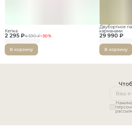
Двубортное па
Кепка
карманами
2 295 ₽
29 990 ₽
4 590 ₽
−
50
%
В корзину
В корзину
Чтоб
Нажимая
персон
рассыл