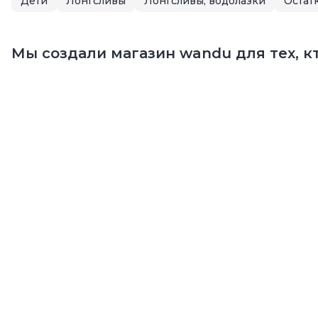
Дети
Лонгсливы
Лонгсливы, водолазки
Остат
Мы создали магазин wandu для тех, кт