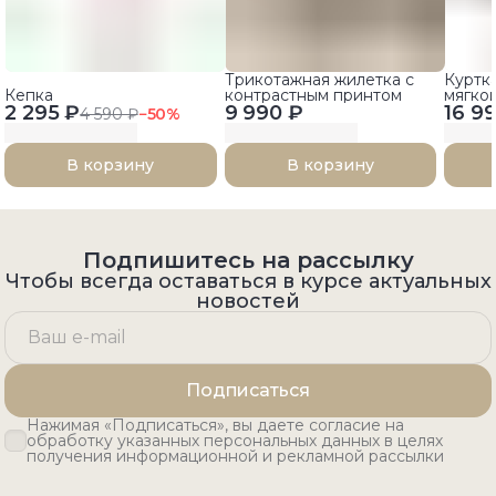
Трикотажная жилетка с
Куртк
Кепка
контрастным принтом
мягко
2 295 ₽
9 990 ₽
16 9
4 590 ₽
−
50
%
В корзину
В корзину
Подпишитесь на рассылку
Чтобы всегда оставаться в курсе актуальных
новостей
Подписаться
Нажимая «Подписаться», вы даете согласие на
обработку указанных персональных данных в целях
получения информационной и рекламной рассылки