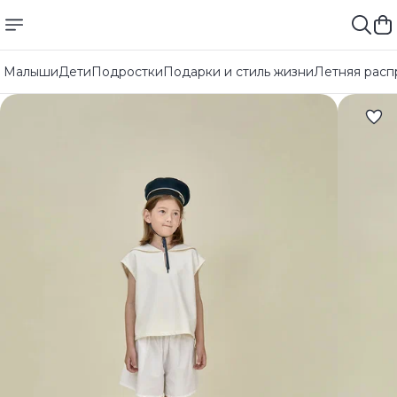
Малыши
Дети
Подростки
Подарки и стиль жизни
Летняя расп