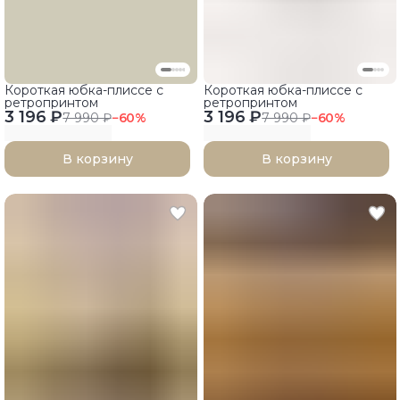
Короткая юбка-плиссе с
Короткая юбка-плиссе с
ретропринтом
ретропринтом
3 196 ₽
3 196 ₽
7 990 ₽
−
60
%
7 990 ₽
−
60
%
В корзину
В корзину