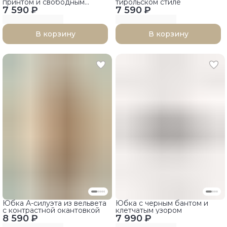
принтом и свободным
тирольском стиле
7 590 ₽
силуэтом
7 590 ₽
В корзину
В корзину
Юбка А-силуэта из вельвета
Юбка с черным бантом и
с контрастной окантовкой
клетчатым узором
8 590 ₽
7 990 ₽