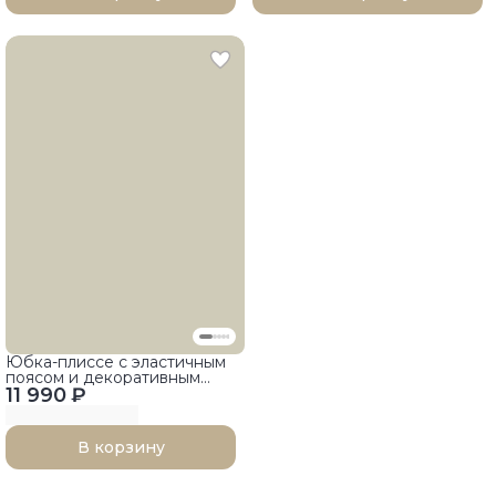
Юбка-плиссе с эластичным
поясом и декоративным
11 990 ₽
карманом
В корзину