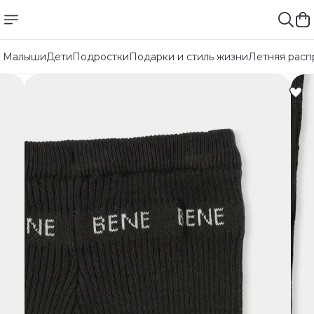
Малыши
Дети
Подростки
Подарки и стиль жизни
Летняя расп