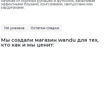
начиная от обычных рубашек и футболок, заканчивая
эффектными блузами, лонгсливами, свитшотами или
кардиганами.
Не указана
Остатки сладки
Мы создали магазин wandu для тех,
кто как и мы ценит: