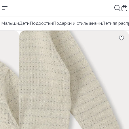
Малыши
Дети
Подростки
Подарки и стиль жизни
Летняя расп