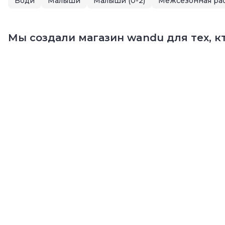
Боди
Малыши
Малыши (0-2)
Межсезонная ра
Мы создали магазин wandu для тех, кт