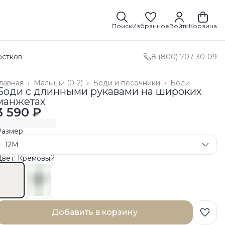
Поиск
Избранное
Войти
Корзина
остков
8 (800) 707-30-09
лавная
›
Малыши (0-2)
›
Боди и песочники
›
Боди
Боди с длинными рукавами на широких
манжетах
3 590 ₽
Размер
12M
Цвет: Кремовый
Добавить в корзину