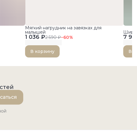
Мягкий нагрудник на завязках для
малышей
Широк
1 036 ₽
7 99
2 590 ₽
−
60
%
В корзину
В к
остей
саться
ной