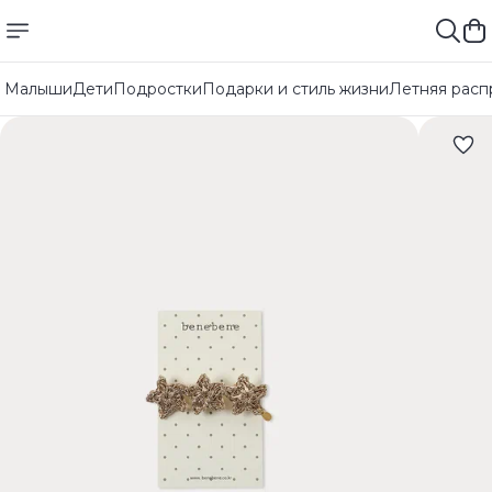
Малыши
Дети
Подростки
Подарки и стиль жизни
Летняя расп