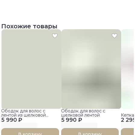
Похожие товары
Ободок для волос с
Ободок для волос с
лентой из шелковой
шелковой лентой
Кепка
5 990 ₽
тафты
5 990 ₽
2 29
В корзину
В корзину