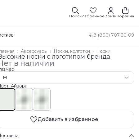
Поиск
Избранное
Войти
Корзина
остков
8 (800) 707-30-09
лавная
›
Аксессуары
›
Носки, колготки
›
Носки
Высокие носки с логотипом бренда
Нет в наличии
Размер
M
Цвет: Айвори
Добавить в избранное
Доставка