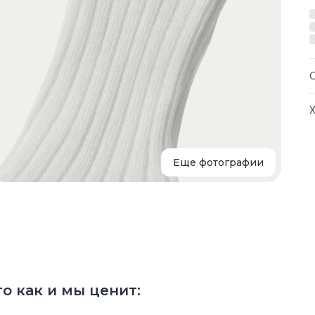
Н
с
с
р
Еще фотографии
Т
в
б
Т
о как и мы ценит: