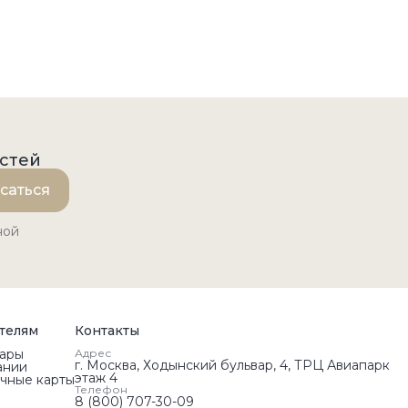
остей
саться
ной
телям
Контакты
вары
Адрес
г. Москва, Ходынский бульвар, 4, ТРЦ Авиапарк
ании
этаж 4
чные карты
Телефон
8 (800) 707-30-09