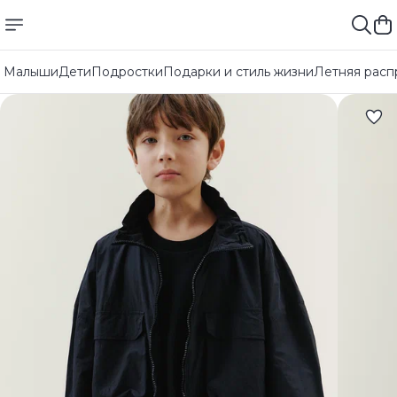
Малыши
Дети
Подростки
Подарки и стиль жизни
Летняя расп