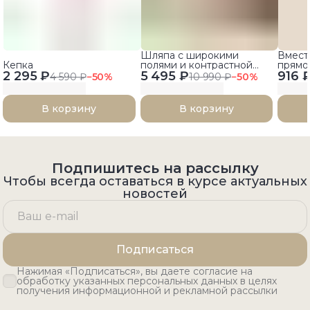
Шляпа с широкими
Вмест
Кепка
полями и контрастной
прямо
2 295 ₽
5 495 ₽
лентой
916 
принт
4 590 ₽
−
50
%
10 990 ₽
−
50
%
В корзину
В корзину
Подпишитесь на рассылку
Чтобы всегда оставаться в курсе актуальных
новостей
Подписаться
Нажимая «Подписаться», вы даете согласие на
обработку указанных персональных данных в целях
получения информационной и рекламной рассылки