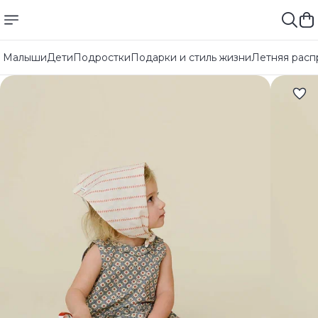
Малыши
Дети
Подростки
Подарки и стиль жизни
Летняя расп