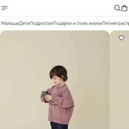
Малыши
Дети
Подростки
Подарки и стиль жизни
Летняя расп