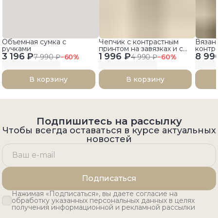
Объемная сумка с
Чепчик с контрастным
Вязан
ручками
принтом на завязках и с
контр
3 196 ₽
1 996 ₽
козырьком
8 99
7 990 ₽
−
60
%
4 990 ₽
−
60
%
В корзину
В корзину
Подпишитесь на рассылку
Чтобы всегда оставаться в курсе актуальных
новостей
Подписаться
Нажимая «Подписаться», вы даете согласие на
обработку указанных персональных данных в целях
получения информационной и рекламной рассылки