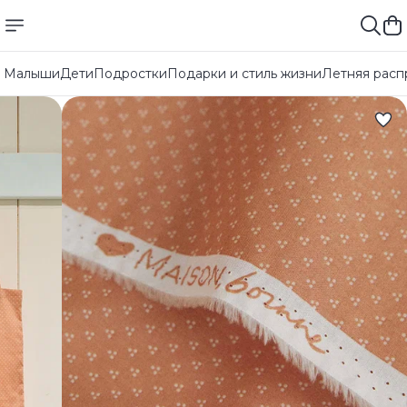
Малыши
Дети
Подростки
Подарки и стиль жизни
Летняя расп