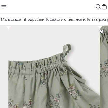
Малыши
Дети
Подростки
Подарки и стиль жизни
Летняя расп