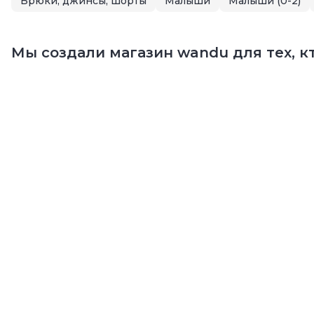
Брюки, джинсы, шорты
Малыши
Малыши (0-2)
Мы создали магазин wandu для тех, кт