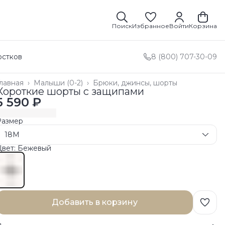
Поиск
Избранное
Войти
Корзина
остков
8 (800) 707-30-09
лавная
›
Малыши (0-2)
›
Брюки, джинсы, шорты
Короткие шорты с защипами
5 590 ₽
Размер
18M
Цвет: Бежевый
Добавить в корзину