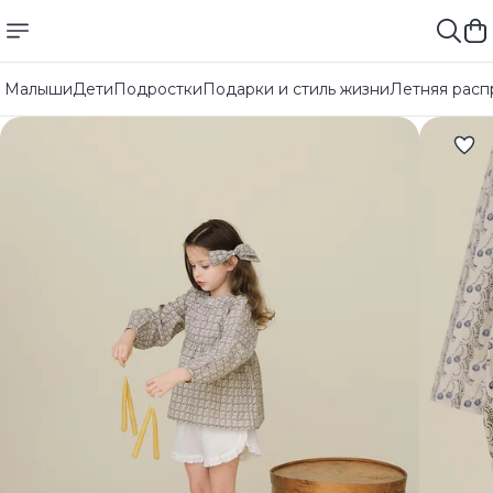
Малыши
Дети
Подростки
Подарки и стиль жизни
Летняя расп