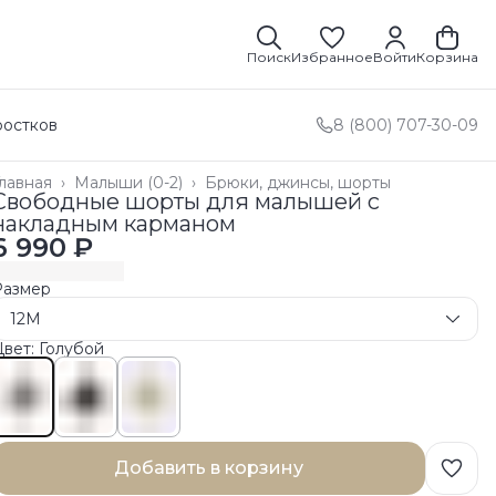
Поиск
Избранное
Войти
Корзина
ростков
8 (800) 707-30-09
лавная
›
Малыши (0-2)
›
Брюки, джинсы, шорты
Свободные шорты для малышей с
накладным карманом
6 990 ₽
Размер
12M
вет: Голубой
Добавить в корзину