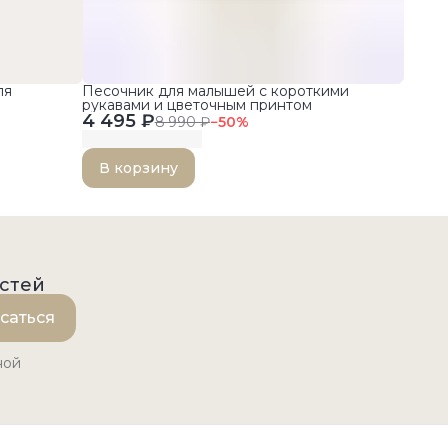
ля
Песочник для малышей с короткими
рукавами и цветочным принтом
4 495 ₽
8 990 ₽
−
50
%
В корзину
остей
саться
ной