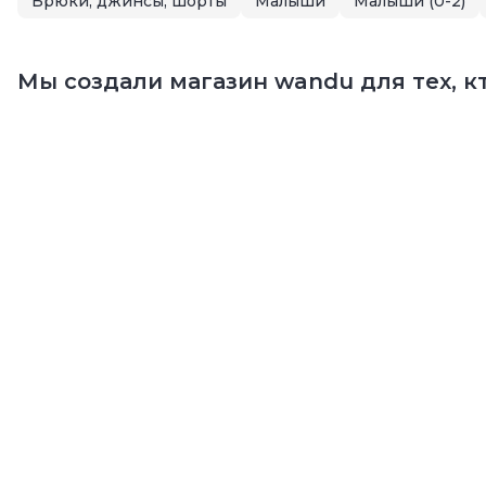
Брюки, джинсы, шорты
Малыши
Малыши (0-2)
Мы создали магазин wandu для тех, кт