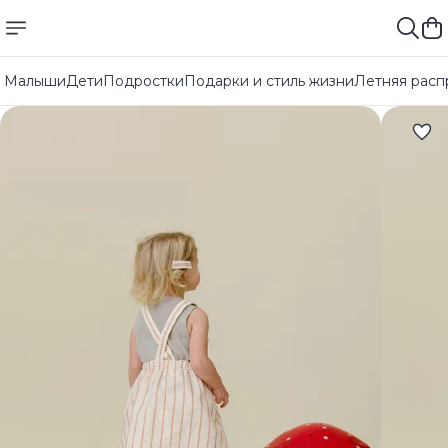
Малыши
Дети
Подростки
Подарки и стиль жизни
Летняя расп