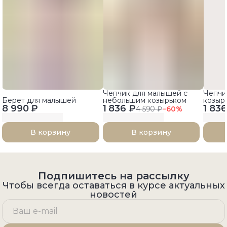
Чепчик для малышей с
Чепчи
Берет для малышей
небольшим козырьком
козырь
8 990 ₽
1 836 ₽
1 836
4 590 ₽
−
60
%
В корзину
В корзину
Подпишитесь на рассылку
Чтобы всегда оставаться в курсе актуальных
новостей