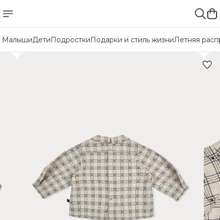
Малыши
Дети
Подростки
Подарки и стиль жизни
Летняя расп