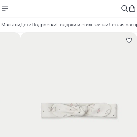
Малыши
Дети
Подростки
Подарки и стиль жизни
Летняя расп