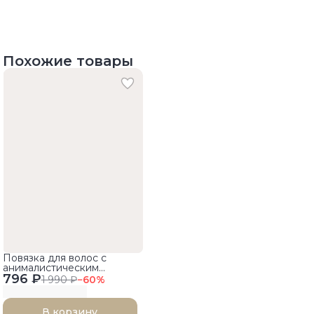
Похожие товары
Повязка для волос с
анималистическим
796 ₽
принтом
1 990 ₽
−
60
%
В корзину