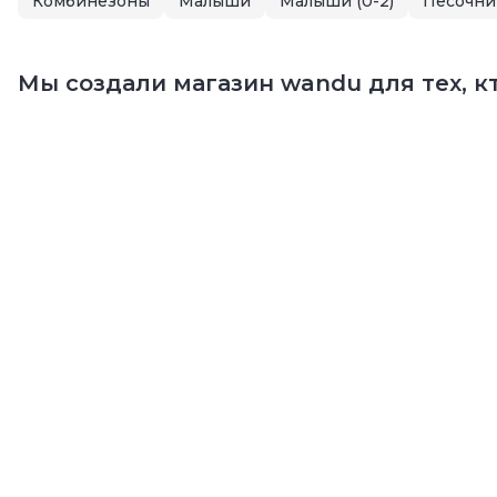
Комбинезоны
Малыши
Малыши (0-2)
Песочни
Мы создали магазин wandu для тех, кт