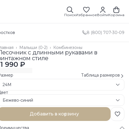
Поиск
Избранное
Войти
Корзина
ростков
8 (800) 707-30-09
лавная
›
Малыши (0-2)
›
Комбинезоны
Песочник с длинными рукавами в
винтажном стиле
11 990 ₽
Размер
Таблица размеров
24M
Цвет
Бежево-синий
Добавить в корзину
Преимущества