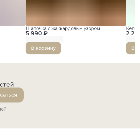
Шапочка с жаккардовым узором
Кепка
5 990 ₽
2 29
В корзину
В к
остей
саться
ной