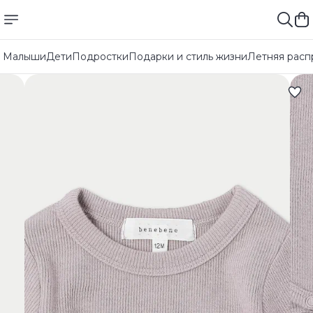
Малыши
Дети
Подростки
Подарки и стиль жизни
Летняя расп