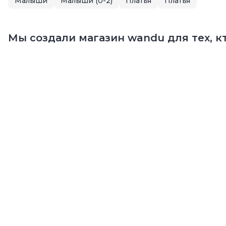
Малыши
Малыши (0-2)
Платья
Платья
Мы создали магазин wandu для тех, кт