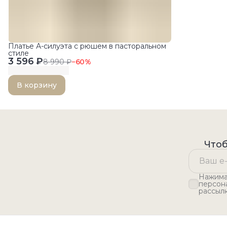
Платье А-силуэта с рюшем в пасторальном
стиле
3 596 ₽
8 990 ₽
−
60
%
В корзину
Чтоб
Нажимая
персон
рассыл