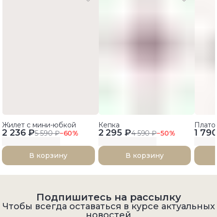
Жилет с мини-юбкой
Кепка
Плато
2 236 ₽
2 295 ₽
1 79
5 590 ₽
−
60
%
4 590 ₽
−
50
%
В корзину
В корзину
Подпишитесь на рассылку
Чтобы всегда оставаться в курсе актуальных
новостей