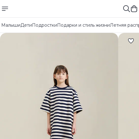
Малыши
Дети
Подростки
Подарки и стиль жизни
Летняя расп