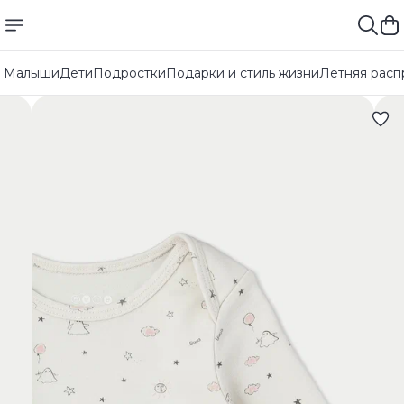
Малыши
Дети
Подростки
Подарки и стиль жизни
Летняя расп