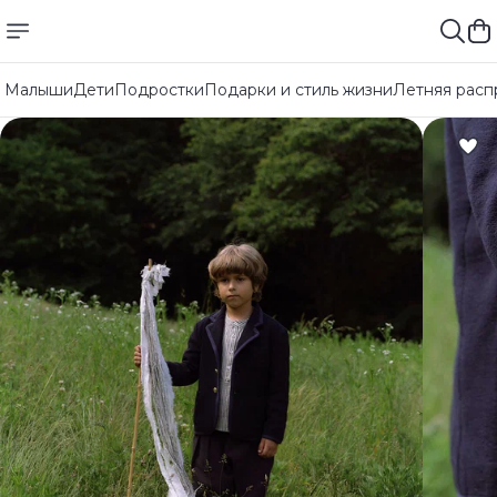
Малыши
Дети
Подростки
Подарки и стиль жизни
Летняя расп