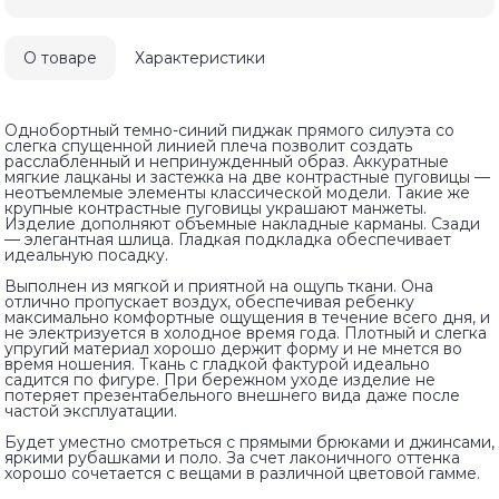
О товаре
Характеристики
Однобортный темно-синий пиджак прямого силуэта со
слегка спущенной линией плеча позволит создать
расслабленный и непринужденный образ. Аккуратные
мягкие лацканы и застежка на две контрастные пуговицы —
неотъемлемые элементы классической модели. Такие же
крупные контрастные пуговицы украшают манжеты.
Изделие дополняют объемные накладные карманы. Сзади
— элегантная шлица. Гладкая подкладка обеспечивает
идеальную посадку.
Выполнен из мягкой и приятной на ощупь ткани. Она
отлично пропускает воздух, обеспечивая ребенку
максимально комфортные ощущения в течение всего дня, и
не электризуется в холодное время года. Плотный и слегка
упругий материал хорошо держит форму и не мнется во
время ношения. Ткань с гладкой фактурой идеально
садится по фигуре. При бережном уходе изделие не
потеряет презентабельного внешнего вида даже после
частой эксплуатации.
Будет уместно смотреться с прямыми брюками и джинсами,
яркими рубашками и поло. За счет лаконичного оттенка
хорошо сочетается с вещами в различной цветовой гамме.