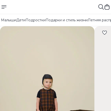
Малыши
Дети
Подростки
Подарки и стиль жизни
Летняя расп