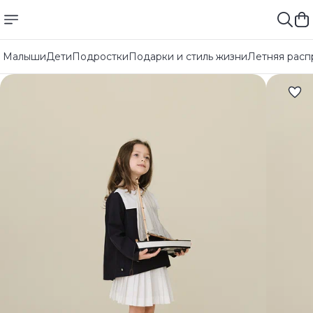
Малыши
Дети
Подростки
Подарки и стиль жизни
Летняя расп