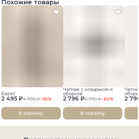
Похожие товары
Чепчик с козырьком и
Чепчи
Берет
оборкой
оборк
2 495 ₽
2 796 ₽
2 79
4 990 ₽
−
50
%
6 990 ₽
−
60
%
В корзину
В корзину