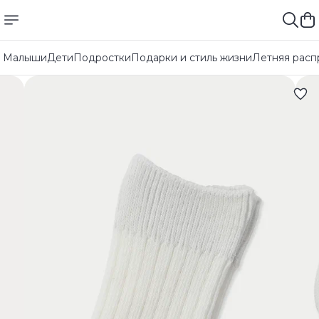
Малыши
Дети
Подростки
Подарки и стиль жизни
Летняя расп