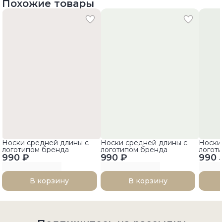
Похожие товары
Носки средней длины с
Носки средней длины с
Носки
логотипом бренда
логотипом бренда
логот
990 ₽
990 ₽
990 
В корзину
В корзину