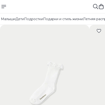
Малыши
Дети
Подростки
Подарки и стиль жизни
Летняя расп