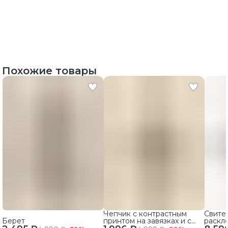
Похожие товары
Чепчик с контрастным
Свите
Берет
принтом на завязках и с
раскл