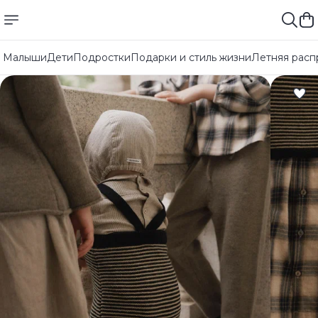
Малыши
Дети
Подростки
Подарки и стиль жизни
Летняя расп