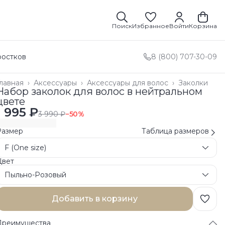
Поиск
Избранное
Войти
Корзина
ростков
8 (800) 707-30-09
лавная
›
Аксессуары
›
Аксессуары для волос
›
Заколки
Набор заколок для волос в нейтральном
цвете
1 995 ₽
3 990 ₽
−
50
%
Размер
Таблица размеров
F (One size)
Цвет
Пыльно-Розовый
Добавить в корзину
Преимущества