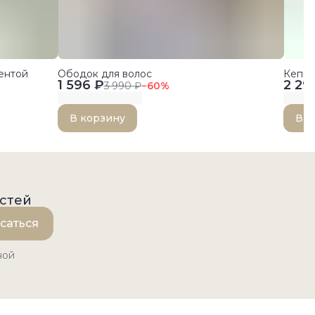
ентой
Ободок для волос
Кепка
1 596 ₽
2 29
3 990 ₽
−
60
%
В корзину
В к
остей
саться
ной