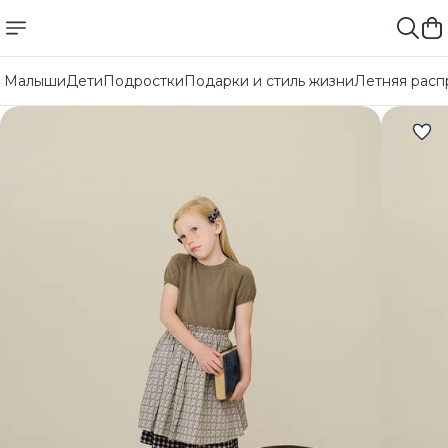
Малыши
Дети
Подростки
Подарки и стиль жизни
Летняя расп