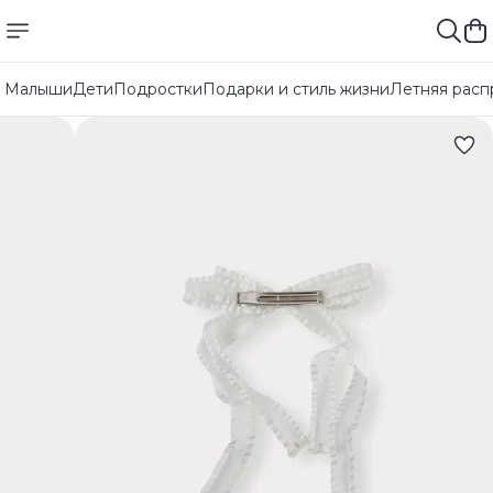
Малыши
Дети
Подростки
Подарки и стиль жизни
Летняя расп