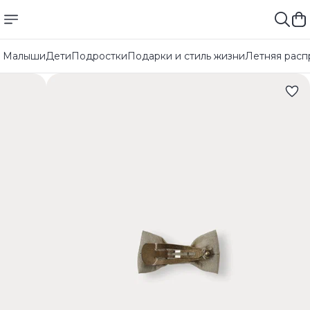
Малыши
Дети
Подростки
Подарки и стиль жизни
Летняя расп