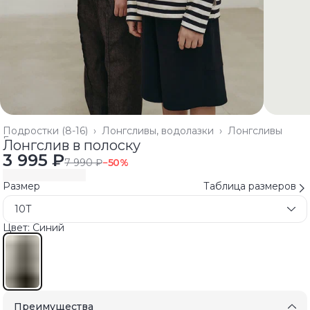
Подростки (8-16)
›
Лонгсливы, водолазки
›
Лонгсливы
Главная
›
Лонгслив в полоску
3 995 ₽
7 990 ₽
−
50
%
Размер
Таблица размеров
10T
Цвет: Синий
Преимущества