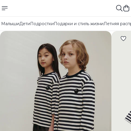
Малыши
Дети
Подростки
Подарки и стиль жизни
Летняя расп