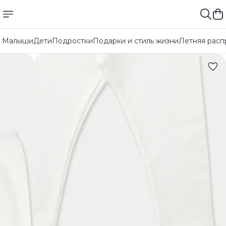
Малыши
Дети
Подростки
Подарки и стиль жизни
Летняя расп