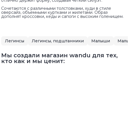
отлично держит форму, создавая четкий силуэт.
Сочетаются с различными толстовками, худи в стиле
оверсайз, объемными куртками и жилетами. Образ
дополнят кроссовки, кеды и сапоги с высоким голенищем.
Легинсы
Легинсы, подштанники
Малыши
Малы
Мы создали магазин wandu для тех,
кто как и мы ценит: