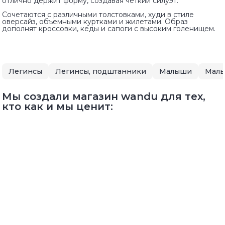
отлично держит форму, создавая четкий силуэт.
Сочетаются с различными толстовками, худи в стиле
оверсайз, объемными куртками и жилетами. Образ
дополнят кроссовки, кеды и сапоги с высоким голенищем.
Легинсы
Легинсы, подштанники
Малыши
Малы
Мы создали магазин wandu для тех,
кто как и мы ценит: