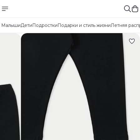
Малыши
Дети
Подростки
Подарки и стиль жизни
Летняя расп