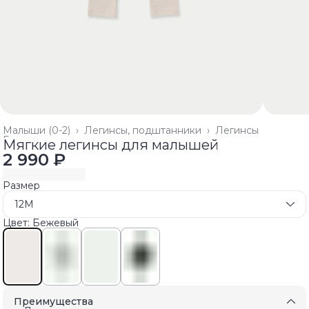
Малыши (0-2)
›
Легинсы, подштанники
›
Легинсы
Главная
›
Мягкие легинсы для малышей
2 990 ₽
Размер
12M
Цвет: Бежевый
Преимущества