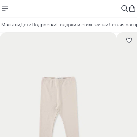
Малыши
Дети
Подростки
Подарки и стиль жизни
Летняя расп