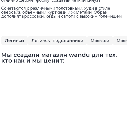
отлично держит форму, создавая четкий силуэт.
Сочетаются с различными толстовками, худи в стиле
оверсайз, объемными куртками и жилетами. Образ
дополнят кроссовки, кеды и сапоги с высоким голенищем.
Легинсы
Легинсы, подштанники
Малыши
Малы
Мы создали магазин wandu для тех,
кто как и мы ценит: