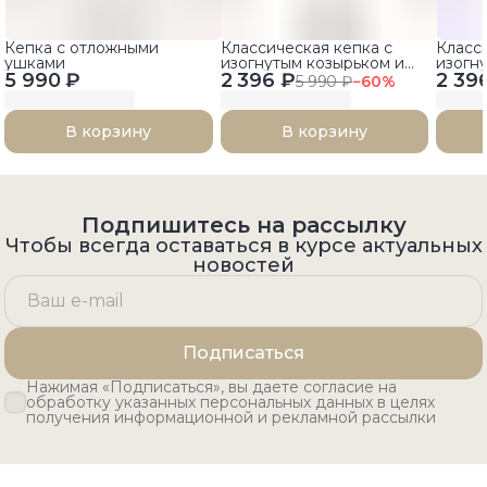
Кепка с отложными
Классическая кепка с
Класс
ушками
изогнутым козырьком и
изогн
5 990 ₽
2 396 ₽
контрастной нашивкой
2 39
контр
5 990 ₽
−
60
%
В корзину
В корзину
Подпишитесь на рассылку
Чтобы всегда оставаться в курсе актуальных
новостей
Подписаться
Нажимая «Подписаться», вы даете согласие на
обработку указанных персональных данных в целях
получения информационной и рекламной рассылки