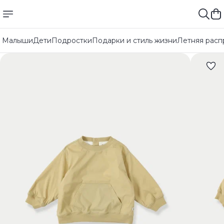
Малыши
Дети
Подростки
Подарки и стиль жизни
Летняя расп