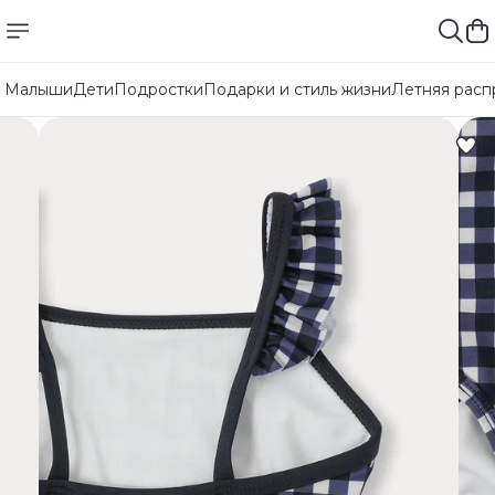
Малыши
Дети
Подростки
Подарки и стиль жизни
Летняя расп