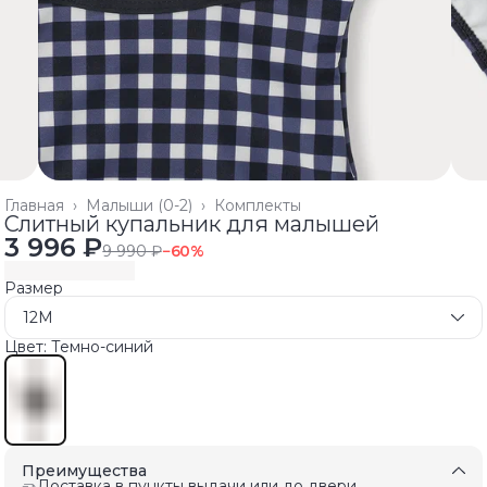
Главная
›
Малыши (0-2)
›
Комплекты
Слитный купальник для малышей
3 996 ₽
9 990 ₽
−
60
%
Размер
12M
Цвет: Темно-синий
Преимущества
Доставка в пункты выдачи или до двери