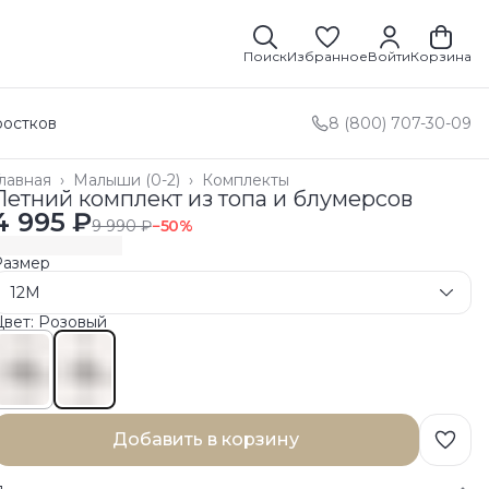
Поиск
Избранное
Войти
Корзина
ростков
8 (800) 707-30-09
лавная
›
Малыши (0-2)
›
Комплекты
Летний комплект из топа и блумерсов
4 995 ₽
9 990 ₽
−
50
%
Размер
12M
Цвет: Розовый
Добавить в корзину