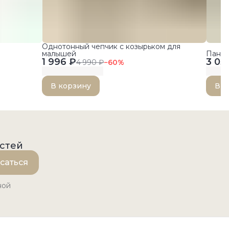
Однотонный чепчик с козырьком для
малышей
Панам
1 996 ₽
3 03
4 990 ₽
−
60
%
В корзину
В к
остей
саться
ной