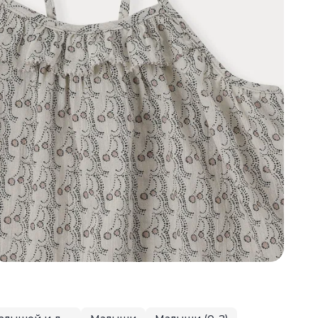
п
у
п
р