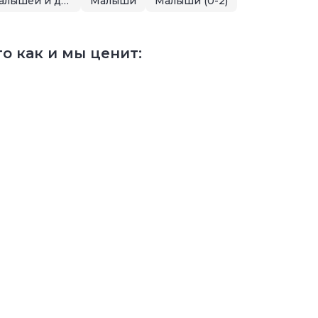
Летняя распродажа для малышей и детей
Малыши
Малыши (0-2)
о как и мы ценит: