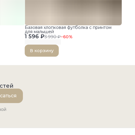
Базовая хлопковая футболка с принтом
для малышей
1 596 ₽
3 990 ₽
−
60
%
В корзину
остей
саться
ной