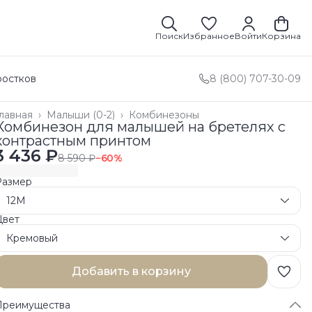
Поиск
Избранное
Войти
Корзина
ростков
8 (800) 707-30-09
лавная
›
Малыши (0-2)
›
Комбинезоны
Комбинезон для малышей на бретелях с
контрастным принтом
3 436 ₽
8 590 ₽
−
60
%
Размер
12M
Цвет
Кремовый
Добавить в корзину
Преимущества