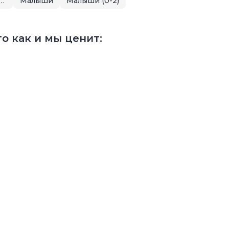
 распродажа для малышей и детей
Малыши
Малыши (0-2)
о как и мы ценит: